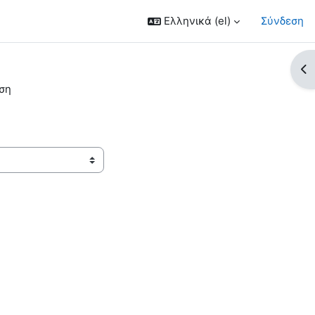
Ελληνικά ‎(el)‎
Σύνδεση
Άν
ηση