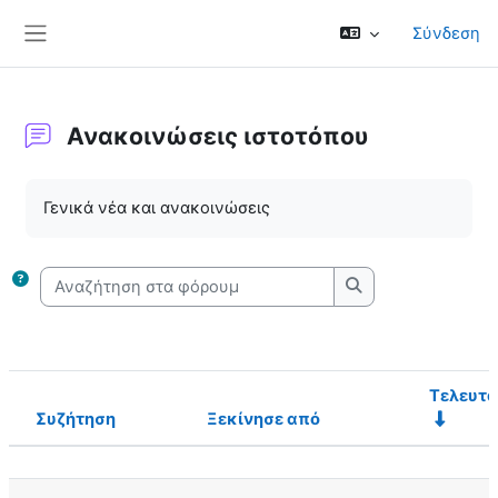
Μετάβαση στο κεντρικό περιεχόμενο
Σύνδεση
Πλευρικός πίνακας
Ανακοινώσεις ιστοτόπου
Απαιτήσεις ολοκλήρωσης
Γενικά νέα και ανακοινώσεις
Αναζήτηση στα φόρουμ
Αναζήτηση στα φ
Τελευτα
Συζήτηση
Ξεκίνησε από
Κατάσταση
Λίστα συζητήσεων. Εμφάνιση 2 από {