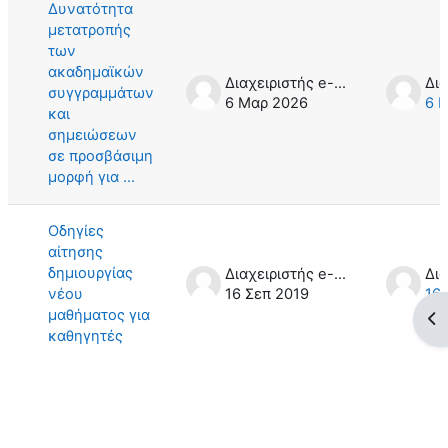
Δυνατότητα
μετατροπής
των
ακαδημαϊκών
Διαχειριστής e-Learning
συγγραμμάτων
6 Μαρ 2026
6 
και
σημειώσεων
σε προσβάσιμη
μορφή για ...
Οδηγίες
αίτησης
δημιουργίας
Διαχειριστής e-Learning
νέου
16 Σεπ 2019
16 
μαθήματος για
Άν
καθηγητές