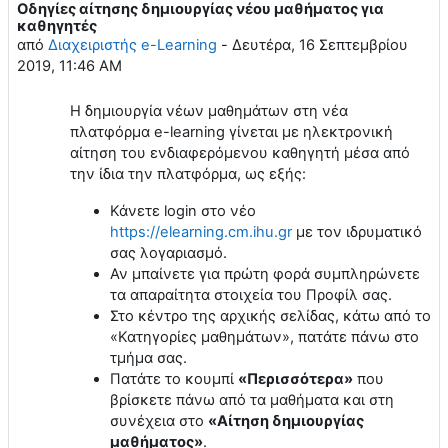
Οδηγίες αίτησης δημιουργίας νέου μαθήματος για
Αριθμός απαντήσεων: 0
καθηγητές
από
Διαχειριστής e-Learning
-
Δευτέρα, 16 Σεπτεμβρίου
2019, 11:46 AM
Η δημιουργία νέων μαθημάτων στη νέα
πλατφόρμα e-learning γίνεται με ηλεκτρονική
αίτηση του ενδιαφερόμενου καθηγητή μέσα από
την ίδια την πλατφόρμα, ως εξής:
Κάνετε login στο νέο
https://elearning.cm.ihu.gr
με τον ιδρυματικό
σας λογαριασμό.
Αν μπαίνετε για πρώτη φορά συμπληρώνετε
τα απαραίτητα στοιχεία του Προφίλ σας.
Στο κέντρο της αρχικής σελίδας, κάτω από το
«Κατηγορίες μαθημάτων», πατάτε πάνω στο
τμήμα σας.
Πατάτε το κουμπί
«Περισσότερα»
που
βρίσκετε πάνω από τα μαθήματα και στη
συνέχεια στο
«Αίτηση δημιουργίας
μαθήματος»
.