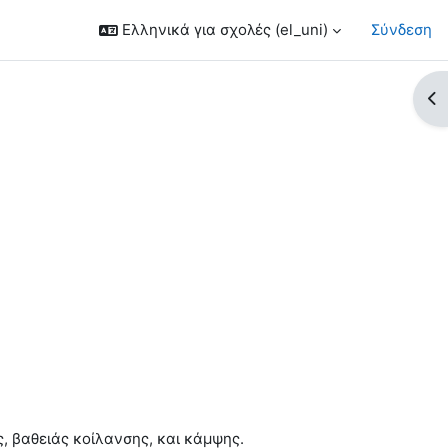
Ελληνικά για σχολές ‎(el_uni)‎
Σύνδεση
Άν
, βαθειάς κοίλανσης, και κάμψης.